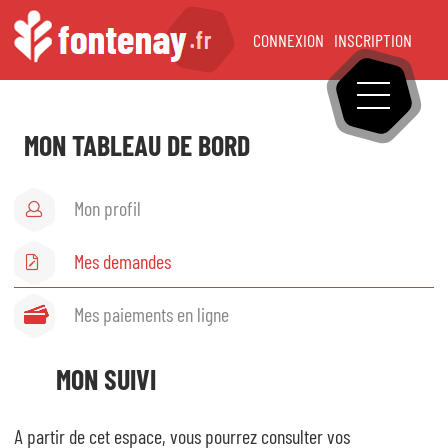
CONNEXION
INSCRIPTION
OUVRIR LE
Accueil
MON TABLEAU DE BORD
Mon tableau de bord
Mon profil
Mon profil
Mes demandes
Mes demandes
Mes paiements en ligne
Mes paiements en ligne
MON SUIVI
Famille
A partir de cet espace, vous pourrez consulter vos