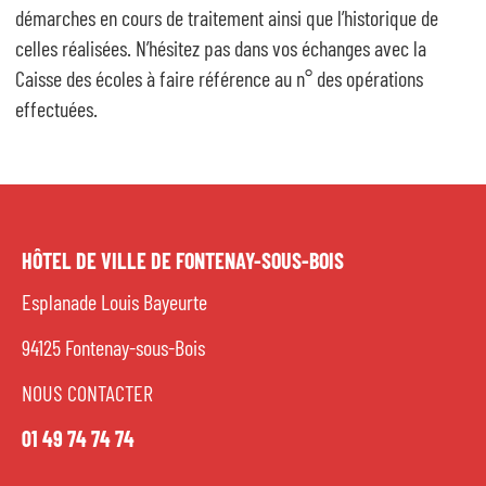
démarches en cours de traitement ainsi que l’historique de
Portail famille
celles réalisées. N’hésitez pas dans vos échanges avec la
Caisse des écoles à faire référence au n° des opérations
effectuées.
Menu restauration scolaire
Cadre de vie, habitat, urbanisme
Signalement
HÔTEL DE VILLE DE FONTENAY-SOUS-BOIS
Esplanade Louis Bayeurte
État-civil, papiers d'identité
94125 Fontenay-sous-Bois
Vie associative
NOUS CONTACTER
01 49 74 74 74
Vie pratique, citoyenne