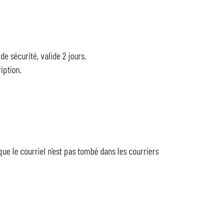
nomie, commerce, emploi
darité, santé
de sécurité, valide 2 jours.
ure, sport, loisirs
iption.
La Forge
e
ue le courriel n'est pas tombé dans les courriers