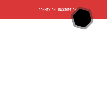
CONNEXION
INSCRIPTION
OUVRIR LE ME
eil
tableau de bord
Mon profil
Mes demandes
Mes paiements en ligne
lle